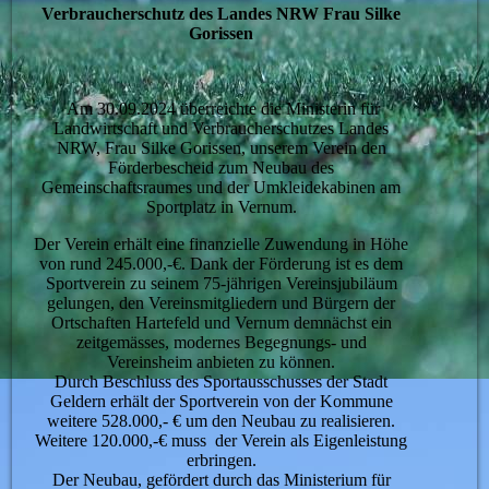
Verbraucherschutz des Landes NRW Frau Silke
Gorissen
Am 30.09.2024 überreichte die Ministerin für
Landwirtschaft und Verbraucherschutzes Landes
NRW, Frau Silke Gorissen, unserem Verein den
Förderbescheid zum Neubau des
Gemeinschaftsraumes und der Umkleidekabinen am
Sportplatz in Vernum.
Der Verein erhält eine finanzielle Zuwendung in Höhe
von rund 245.000,-€. Dank der Förderung ist es dem
Sportverein zu seinem 75-jährigen Vereinsjubiläum
gelungen, den Vereinsmitgliedern und Bürgern der
Ortschaften Hartefeld und Vernum demnächst ein
zeitgemässes, modernes Begegnungs- und
Vereinsheim anbieten zu können.
Durch Beschluss des Sportausschusses der Stadt
Geldern erhält der Sportverein von der Kommune
weitere 528.000,- € um den Neubau zu realisieren.
Weitere 120.000,-€ muss der Verein als Eigenleistung
erbringen.
Der Neubau, gefördert durch das Ministerium für