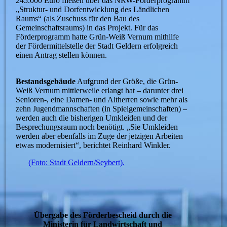
245.000 Euro fließen über das NRW-Förderprogramm
„Struktur- und Dorfentwicklung des Ländlichen
Raums“ (als Zuschuss für den Bau des
Gemeinschaftsraums) in das Projekt. Für das
Förderprogramm hatte Grün-Weiß Vernum mithilfe
der Fördermittelstelle der Stadt Geldern erfolgreich
einen Antrag stellen können.
Bestandsgebäude
Aufgrund der Größe, die Grün-
Weiß Vernum mittlerweile erlangt hat – darunter drei
Senioren-, eine Damen- und Altherren sowie mehr als
zehn Jugendmannschaften (in Spielgemeinschaften) –
werden auch die bisherigen Umkleiden und der
Besprechungsraum noch benötigt. „Sie Umkleiden
werden aber ebenfalls im Zuge der jetzigen Arbeiten
etwas modernisiert“, berichtet Reinhard Winkler.
(Foto: Stadt Geldern/Seybert).
Übergabe des Förderbescheid durch die
Ministerin für Landwirtschaft und