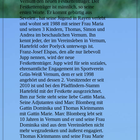
Vernum den neuen Festkettenträger. Der
Festkettenträger ist männlich, so seine
ersten Worte. Er kommt gebürtig aus
Sevelen , hat seine Jugend in Rayen verlebt
und wohnt seit 1988 mit seiner Frau Maria
und seinen 3 Kindern, Thomas, Simon und
Andrea im beschaulichen Vernum. Ihn
kennt jeder, der im Vereinsleben in Vernum,
Hartefeld oder Poelyck unterwegs ist.
Franz-Josef Elspas, den alle nur liebevoll
Jupp nennen, wird der neue
Festkettenträger. Jupp wird für sein soziales,
ehrenamtliche Engagement im Sportverein
Grün-Weiß Vernum, dem er seit 1998
angehört und dessen 2. Vorsitzender er seit
2010 ist und bei den Pfadfindern-Stamm
Hartefeld mit der Festkette ausgezeichnet.
Ihm zur Seite steht seine liebe Gattin Maria.
Seine Adjutanten sind Marc Blomberg mit
Gattin Dominika und Thomas Kleinmanns
mit Gattin Marie. Marc Blomberg lebt seit
10 Jahren in Vernum und er und seine Frau
Dominika sind aus dem Vereinsleben nicht
mehr wegzudenken und äußerst engagiert.
Thomas Kleinmanns und seine Frau Marie