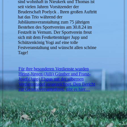
sind wohnhaft in Nieukerk und Thomas ist
seit vielen Jahren Vorsitzender der
Bruderschaft Poelyck . Ihren großen Auftritt
hat das Trio während der
Jubiläumsveranstaltung zum 75 jährigen
Bestehen des Sportvereins am 30.8.24 im
Festzelt in Vernum. Der Sportverein freut
sich mit dem Festkettenträger Jupp und
Schützenkönig Yogi auf eine tolle
Festveranstaltung und wünscht allen schöne
Tage!
Für ihre besonderen Verdienste wurden
Heinz-Jürgen (Jülli) Günther und Franz-
Josef (Jupp) Elspas mit der silbernen
Verdienstnadel ausgezeichnet. Den Bericht
zur Generalversammlung, gibt es hier…