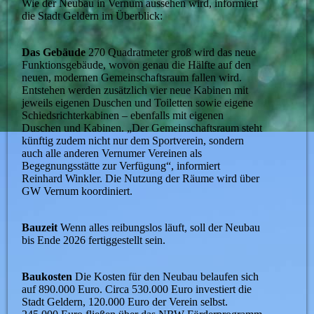
Wie der Neubau in Vernum aussehen wird, informiert
die Stadt Geldern im Überblick:
Das Gebäude
270 Quadratmeter groß wird das neue
Funktionsgebäude, wovon genau die Hälfte auf den
neuen, modernen Gemeinschaftsraum fallen wird.
Entstehen werden zusätzlich vier neue Kabinen mit
jeweils eigenen Duschen und Toiletten sowie eigene
Schiedsrichterkabinen – ebenfalls mit eigenen
Duschen und Kabinen. „Der Gemeinschaftsraum steht
künftig zudem nicht nur dem Sportverein, sondern
auch alle anderen Vernumer Vereinen als
Begegnungsstätte zur Verfügung“, informiert
Reinhard Winkler. Die Nutzung der Räume wird über
GW Vernum koordiniert.
Bauzeit
Wenn alles reibungslos läuft, soll der Neubau
bis Ende 2026 fertiggestellt sein.
Baukosten
Die Kosten für den Neubau belaufen sich
auf 890.000 Euro. Circa 530.000 Euro investiert die
Stadt Geldern, 120.000 Euro der Verein selbst.