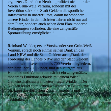
ergänzte: „Durch den Neubau profitiert nicht nur der
Verein Grün-Weiß Vernum, sondern mit der
Investition stärkt die Stadt Geldern die sportliche
Infrastruktur in unserer Stadt, damit insbesondere
unsere Kinder in den nächsten Jahren nicht nur auf
dem Platz, sondern auch neben dem Platz moderne
Bedingungen vorfinden, die eine zeitgemäße
Sportausübung ermöglichen.“
Reinhard Winkler, erster Vorsitzender von Grün-Weiß
Vernum, sprach noch einmal seinen Dank an das
Land NRW und die Stadt Geldern aus: „Dank der
Förderung des Landes NRW und der Stadt Geldern
können wir unseren mehr als 700 Vereinsmitgliedern,
darunter über 250 Kinder, und den Bürgern aus
Hartefeld und Vernum demnächst ein zeitgemäßes,
modernes Funktionsgebäude mit einem tollen
Gemeinschaftsraum anbieten“, sagte Winkler. „Der
Neubau leistet somit einen wesentlichen Beitrag zur
Stärkung des dörflichen Zusammenlebens und
verbessert die Infrastruktur des Sportvereins
nachhaltig.“