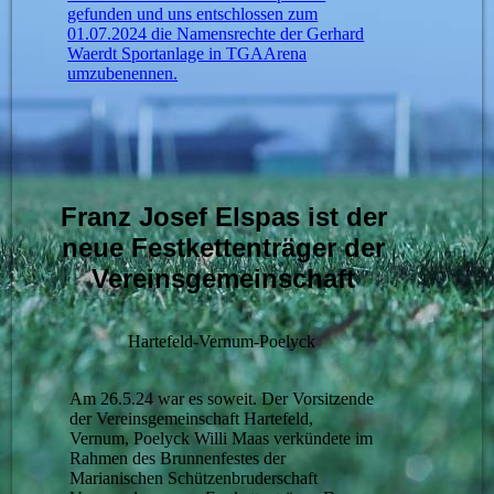
gefunden und uns entschlossen zum
01.07.2024 die Namensrechte der Gerhard
Waerdt Sportanlage in TGAArena
umzubenennen.
Franz Josef Elspas ist der
neue Festkettenträger der
Vereinsgemeinschaft
Hartefeld-Vernum-Poelyck
Am 26.5.24 war es soweit. Der Vorsitzende
der Vereinsgemeinschaft Hartefeld,
Vernum, Poelyck Willi Maas verkündete im
Rahmen des Brunnenfestes der
Marianischen Schützenbruderschaft