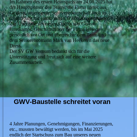
Im Rahmen des ersten Heimspiels am 24.08.2025 hat
der Hauptsponsor des Teams, die Firma Igetec aus
Geldern, unsere erste Seniorenmannschaft auch in
diesem Jahr mit einem neuen Trikotsatz ausgestattet.
Zur Übergabe des neuen Outfits war Gereon
Erretkamps, Geschäftsführer der Firma Igetec,
persönlich vor Ort und überreichte dem Team und
dem Seniorenobmann Mark van Heekeren das neue
Dress.
Der SV GW Vernum bedankt sich für die
Unterstützung und freut sich auf eine weitere
Zusammenarbeit.
GWV-Baustelle schreitet voran
4 Jahre Planungen, Genehmigungen, Finanzierungen,
etc., mussten bewältigt werden, bis im Mai 2025
endlich der Startschuss zum Bau unseres neuen