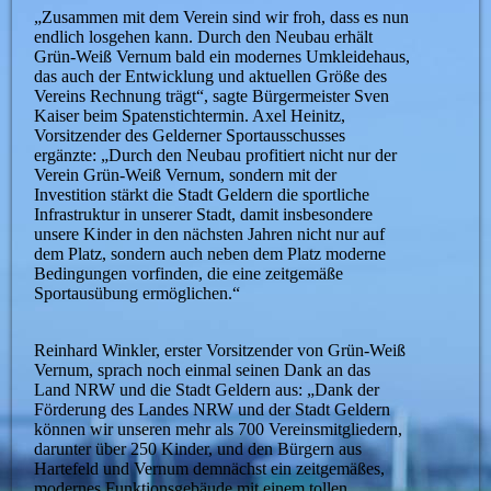
„Zusammen mit dem Verein sind wir froh, dass es nun
endlich losgehen kann. Durch den Neubau erhält
Grün-Weiß Vernum bald ein modernes Umkleidehaus,
das auch der Entwicklung und aktuellen Größe des
Vereins Rechnung trägt“, sagte Bürgermeister Sven
Kaiser beim Spatenstichtermin. Axel Heinitz,
Vorsitzender des Gelderner Sportausschusses
ergänzte: „Durch den Neubau profitiert nicht nur der
Verein Grün-Weiß Vernum, sondern mit der
Investition stärkt die Stadt Geldern die sportliche
Infrastruktur in unserer Stadt, damit insbesondere
unsere Kinder in den nächsten Jahren nicht nur auf
dem Platz, sondern auch neben dem Platz moderne
Bedingungen vorfinden, die eine zeitgemäße
Sportausübung ermöglichen.“
Reinhard Winkler, erster Vorsitzender von Grün-Weiß
Vernum, sprach noch einmal seinen Dank an das
Land NRW und die Stadt Geldern aus: „Dank der
Förderung des Landes NRW und der Stadt Geldern
können wir unseren mehr als 700 Vereinsmitgliedern,
darunter über 250 Kinder, und den Bürgern aus
Hartefeld und Vernum demnächst ein zeitgemäßes,
modernes Funktionsgebäude mit einem tollen