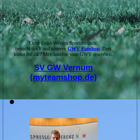
Liebe Grün-Weißen Sportsfreunde,
besucht doch mal unseren
GWV Fanshop
. Dort
könnt Ihr 24/7 Merchandise vom GWV erwerben.
SV GW Vernum
(myteamshop.de)