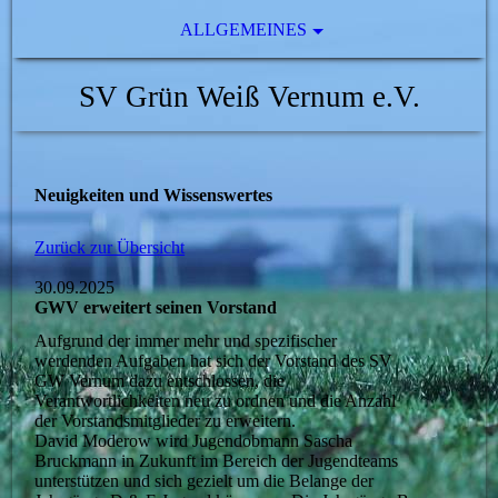
ALLGEMEINES
SV Grün Weiß Vernum e.V.
Neuigkeiten und Wissenswertes
Zurück zur Übersicht
30.09.2025
GWV erweitert seinen Vorstand
Aufgrund der immer mehr und spezifischer
werdenden Aufgaben hat sich der Vorstand des SV
GW Vernum dazu entschlossen, die
Verantwortlichkeiten neu zu ordnen und die Anzahl
der Vorstandsmitglieder zu erweitern.
David Moderow wird Jugendobmann Sascha
Bruckmann in Zukunft im Bereich der Jugendteams
unterstützen und sich gezielt um die Belange der