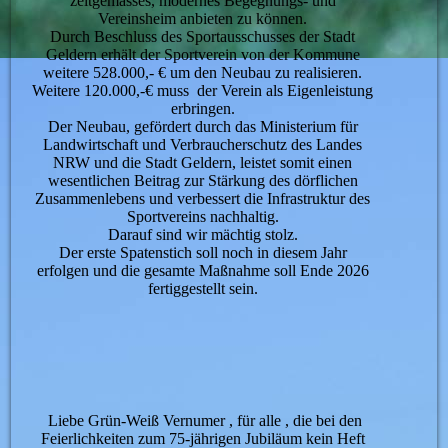
zeitgemässes, modernes Begegnungs- und
Vereinsheim anbieten zu können.
Durch Beschluss des Sportausschusses der Stadt
Geldern erhält der Sportverein von der Kommune
weitere 528.000,- € um den Neubau zu realisieren.
Weitere 120.000,-€ muss der Verein als Eigenleistung
erbringen.
Der Neubau, gefördert durch das Ministerium für
Landwirtschaft und Verbraucherschutz des Landes
NRW und die Stadt Geldern, leistet somit einen
wesentlichen Beitrag zur Stärkung des dörflichen
Zusammenlebens und verbessert die Infrastruktur des
Sportvereins nachhaltig.
Darauf sind wir mächtig stolz.
Der erste Spatenstich soll noch in diesem Jahr
erfolgen und die gesamte Maßnahme soll Ende 2026
fertiggestellt sein.
Liebe Grün-Weiß Vernumer , für alle , die bei den
Feierlichkeiten zum 75-jährigen Jubiläum kein Heft