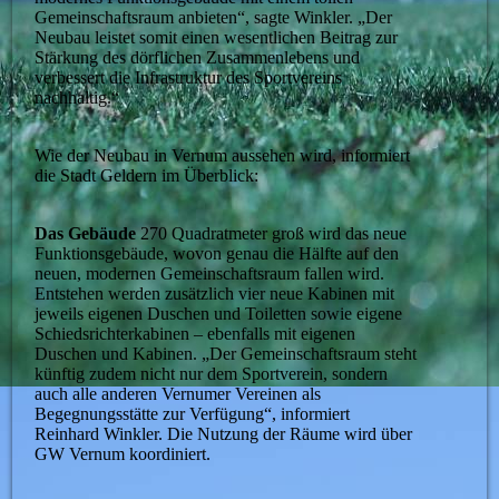
Gemeinschaftsraum anbieten“, sagte Winkler. „Der
Neubau leistet somit einen wesentlichen Beitrag zur
Stärkung des dörflichen Zusammenlebens und
verbessert die Infrastruktur des Sportvereins
nachhaltig.“
Wie der Neubau in Vernum aussehen wird, informiert
die Stadt Geldern im Überblick:
Das Gebäude
270 Quadratmeter groß wird das neue
Funktionsgebäude, wovon genau die Hälfte auf den
neuen, modernen Gemeinschaftsraum fallen wird.
Entstehen werden zusätzlich vier neue Kabinen mit
jeweils eigenen Duschen und Toiletten sowie eigene
Schiedsrichterkabinen – ebenfalls mit eigenen
Duschen und Kabinen. „Der Gemeinschaftsraum steht
künftig zudem nicht nur dem Sportverein, sondern
auch alle anderen Vernumer Vereinen als
Begegnungsstätte zur Verfügung“, informiert
Reinhard Winkler. Die Nutzung der Räume wird über
GW Vernum koordiniert.