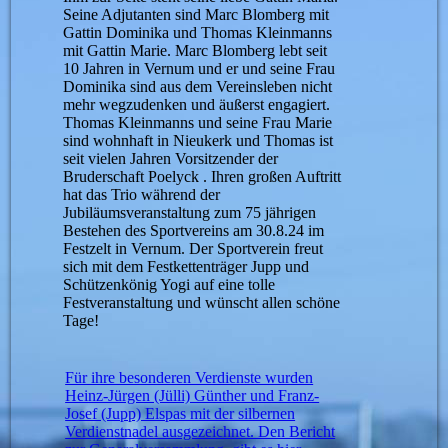
Seine Adjutanten sind Marc Blomberg mit
Gattin Dominika und Thomas Kleinmanns
mit Gattin Marie. Marc Blomberg lebt seit
10 Jahren in Vernum und er und seine Frau
Dominika sind aus dem Vereinsleben nicht
mehr wegzudenken und äußerst engagiert.
Thomas Kleinmanns und seine Frau Marie
sind wohnhaft in Nieukerk und Thomas ist
seit vielen Jahren Vorsitzender der
Bruderschaft Poelyck . Ihren großen Auftritt
hat das Trio während der
Jubiläumsveranstaltung zum 75 jährigen
Bestehen des Sportvereins am 30.8.24 im
Festzelt in Vernum. Der Sportverein freut
sich mit dem Festkettenträger Jupp und
Schützenkönig Yogi auf eine tolle
Festveranstaltung und wünscht allen schöne
Tage!
Für ihre besonderen Verdienste wurden
Heinz-Jürgen (Jülli) Günther und Franz-
Josef (Jupp) Elspas mit der silbernen
Verdienstnadel ausgezeichnet. Den Bericht