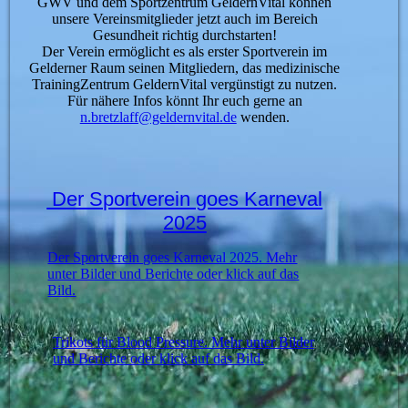
GWV und dem Sportzentrum GeldernVital können
unsere Vereinsmitglieder jetzt auch im Bereich
Gesundheit richtig durchstarten!
Der Verein ermöglicht es als erster Sportverein im
Gelderner Raum seinen Mitgliedern, das medizinische
TrainingZentrum GeldernVital vergünstigt zu nutzen.
Für nähere Infos könnt Ihr euch gerne an
n.bretzlaff@geldernvital.de
wenden.
Der Sportverein goes Karneval
2025
Der Sportverein goes Karneval 2025. Mehr
unter Bilder und Berichte oder klick auf das
Bild.
Trikots für Blood Pressure. Mehr unter Bilder
und Berichte oder klick auf das Bild.