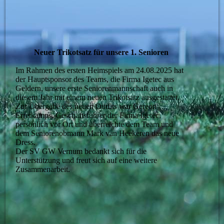
Neuer Trikotsatz für unsere 1. Senioren
Im Rahmen des ersten Heimspiels am 24.08.2025 hat
der Hauptsponsor des Teams, die Firma Igetec aus
Geldern, unsere erste Seniorenmannschaft auch in
diesem Jahr mit einem neuen Trikotsatz ausgestattet.
Zur Übergabe des neuen Outfits war Gereon
Erretkamps, Geschäftsführer der Firma Igetec,
persönlich vor Ort und überreichte dem Team und
dem Seniorenobmann Mark van Heekeren das neue
Dress.
Der SV GW Vernum bedankt sich für die
Unterstützung und freut sich auf eine weitere
Zusammenarbeit.