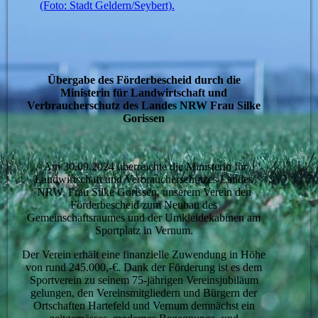
(Foto: Stadt Geldern/Seybert).
Übergabe des Förderbescheid durch die
Ministerin für Landwirtschaft und
Verbraucherschutz des Landes NRW Frau Silke
Gorissen
Am 30.09.2024 überreichte die Ministerin für
Landwirtschaft und Verbraucherschutzes Landes
NRW, Frau Silke Gorissen, unserem Verein den
Förderbescheid zum Neubau des
Gemeinschaftsraumes und der Umkleidekabinen am
Sportplatz in Vernum.
Der Verein erhält eine finanzielle Zuwendung in Höhe
von rund 245.000,-€. Dank der Förderung ist es dem
Sportverein zu seinem 75-jährigen Vereinsjubiläum
gelungen, den Vereinsmitgliedern und Bürgern der
Ortschaften Hartefeld und Vernum demnächst ein