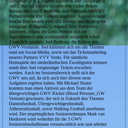
Jahrgänge D & E Jugend kümmern. Die Jahrgänge B
und C Jugend werden intensiv von Stefan Scholz
betreut, der jedoch weiterhin dem Vorstand der GWV
Partnervereins RW Geldern angehört. Jugendobmann
Sascha Bruckmann wird sich intensiv um die jüngsten
Jahrgänge (F-Jugend, G-Jugend, bzw. Bambinis)
kümmern, sodass die Grün-Weißen sich im
Jugendbereich sehr auskömmlich aufgestellt haben.
Zusätzlich verstärkt Joel Podlesny die Reihen des
GWV-Vorstands. Joel kümmert sich um alle Themen
rund um Social-Media, sowie um das Ticketmarketing
unseres Partners VVV Venlo. Für sämtliche
Heimspiele des niederländischen Zweitligisten können
somit über Joel vergünstigte Tickets erworben
werden. Auch im Seniorenbereich stellt sich der
GWV neu auf, da sich auch hier diverse neue
Aufgaben ergeben haben. Mit Michael Strater
konnten man einen Aktiven aus dem Team der
übergewichtigen GWV Kicker (Blood Pressure_GW
Vernum) gewinnen, der sich in Zukunft den Themen
Damenfussball, Übergewichtigenfussball,
Altherrenfussball, sowie Walking Football annehmen
wird. Der ursprünglichen Seniorenobmann Mark van
Heekeren wird weiterhin für die 3 GWV
Seniorenfussballteams verantwortlich sein und arbeitet