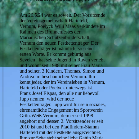
Am 26.5.24 war es soweit. Der Vorsitzende
der Vereinsgemeinschaft Hartefeld,
Vernum, Poelyck Willi Maas verkündete im
Rahmen des Brunnenfestes der
Marianischen Schützenbruderschaft
Vernum den neuen Festkettenträger. Der
Festkettenträger ist männlich, so seine
ersten Worte. Er kommt gebürtig aus
Sevelen , hat seine Jugend in Rayen verlebt
und wohnt seit 1988 mit seiner Frau Maria
und seinen 3 Kindern, Thomas, Simon und
Andrea im beschaulichen Vernum. Ihn
kennt jeder, der im Vereinsleben in Vernum,
Hartefeld oder Poelyck unterwegs ist.
Franz-Josef Elspas, den alle nur liebevoll
Jupp nennen, wird der neue
Festkettenträger. Jupp wird für sein soziales,
ehrenamtliche Engagement im Sportverein
Grün-Weiß Vernum, dem er seit 1998
angehört und dessen 2. Vorsitzender er seit
2010 ist und bei den Pfadfindern-Stamm
Hartefeld mit der Festkette ausgezeichnet.
Ihm zur Seite steht seine liebe Gattin Maria.