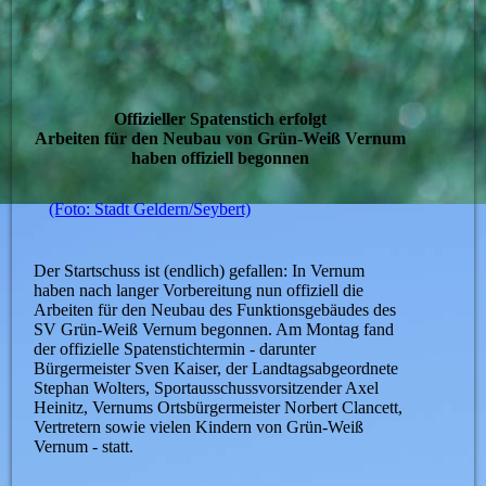
Offizieller Spatenstich erfolgt
Arbeiten für den Neubau von Grün-Weiß Vernum
haben offiziell begonnen
(Foto: Stadt Geldern/Seybert)
Der Startschuss ist (endlich) gefallen: In Vernum
haben nach langer Vorbereitung nun offiziell die
Arbeiten für den Neubau des Funktionsgebäudes des
SV Grün-Weiß Vernum begonnen. Am Montag fand
der offizielle Spatenstichtermin - darunter
Bürgermeister Sven Kaiser, der Landtagsabgeordnete
Stephan Wolters, Sportausschussvorsitzender Axel
Heinitz, Vernums Ortsbürgermeister Norbert Clancett,
Vertretern sowie vielen Kindern von Grün-Weiß
Vernum - statt.